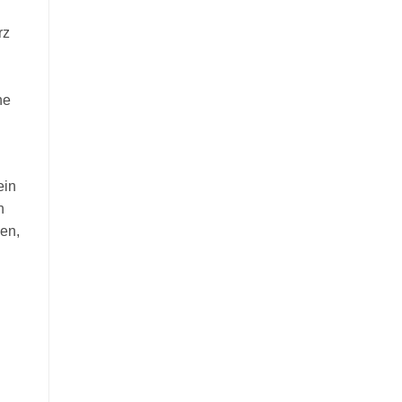
rz
ne
ein
n
en,