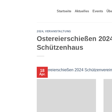
Zum
Inhalt
Startseite
Aktuelles
Events
Übe
springen
2024
,
VERANSTALTUNG
Ostereierschießen 20
Schützenhaus
18
Apr.