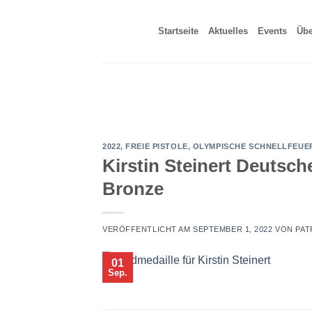
Zum
Inhalt
Startseite
Aktuelles
Events
Übe
springen
2022
,
FREIE PISTOLE
,
OLYMPISCHE SCHNELLFEUE
Kirstin Steinert Deutsch
Bronze
VERÖFFENTLICHT AM
SEPTEMBER 1, 2022
VON
PAT
01
Sep.