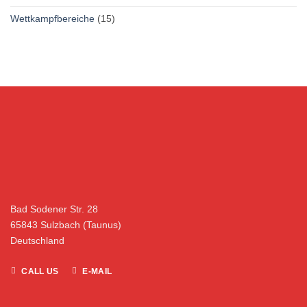
Wettkampfbereiche
(15)
Bad Sodener Str. 28
65843 Sulzbach (Taunus)
Deutschland
CALL US
E-MAIL