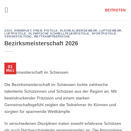
Zum
Inhalt
BEITRETEN
springen
2026
,
ARMBRUST
,
FREIE PISTOLE
,
KLEINKALIBERGEWEHR
,
LUFTGEWEHR
,
LUFTPISTOLE
,
OLYMPISCHE SCHNELLFEUERPISTOLE
,
SPORTPISTOLE
,
VERANSTALTUNG
,
WETTKAMPFBEREICHE
Bezirksmeisterschaft 2026
01
März
Bezirksmeisterschaft im Schiessen
Die Bezirksmeisterschaft im Schiessen lockte zahlreiche
talentierte Schützinnen und Schützen aus der Region an. Mit
beeindruckender Präzision und einem starken
Gemeinschaftsgefühl zeigten die Teilnehmer ihr Können und
sorgten für spannende Wettkämpfe.
In verschiedenen Disziplinen traten sowohl erfahrene Schützen
als auch Nachwuchstalente gegeneinander an. Die Atmosphäre