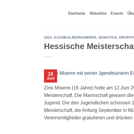
Zum
Inhalt
Startseite
Aktuelles
Events
Übe
springen
2022
,
KLEINKALIBERGEWEHR
,
SONSTIGE
,
SPORTP
Hessische Meisterschaf
16
Juni
Zino Miserre (16 Jahre) holte am 12.Juni 
Meisterschaft. Die Mannschaft gewann die
Jugend. Die drei Jugendlichen schossen 158
Meisterschaft, die Anfang September in M
Vereinsmitglieder gratulieren und drück