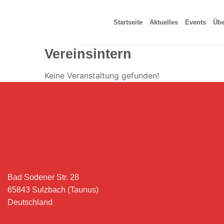
Zum
Inhalt
Startseite
Aktuelles
Events
Übe
springen
Vereinsintern
Keine Veranstaltung gefunden!
Bad Sodener Str. 28
65843 Sulzbach (Taunus)
Deutschland