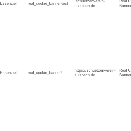
.schuetzenverein-
Real C
Essenziell
real_cookie_banner-test
sulzbach.de
Banne
https://schuetzenverein-
Real C
Essenziell
real_cookie_banner*
sulzbach.de
Banne