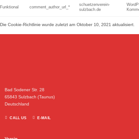
schuetzenverein-
WordP
Funktional
comment_author_url_*
sulzbach.de
Komme
Die Cookie-Richtlinie wurde zuletzt am Oktober 10, 2021 aktualisiert.
Bad Sodener Str. 28
65843 Sulzbach (Taunus)
Deutschland
CALL US
E-MAIL
Verein